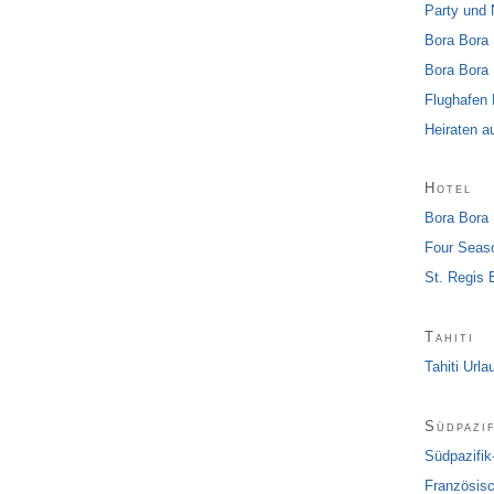
Party und 
Bora Bora 
Bora Bora 
Flughafen 
Heiraten a
Hotel
Bora Bora 
Four Seas
St. Regis 
Tahiti
Tahiti Urla
Südpazif
Südpazifik
Französisc