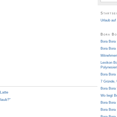
Startse
Urlaub auf
Bora Bo
Bora Bora 
Bora Bora 
Mitnehmen
Lexikon Bo
Polynesie
Bora Bora 
7 Gründe, 
Bora Bora
Latte
Wo liegt B
laub?“
Bora Bora 
Bora Bora 
Bora Bora 