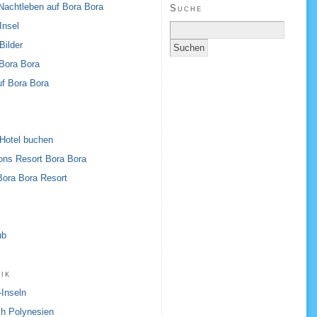
Nachtleben auf Bora Bora
Suche
Insel
Bilder
Bora Bora
uf Bora Bora
Hotel buchen
ons Resort Bora Bora
Bora Bora Resort
ub
ik
-Inseln
h Polynesien